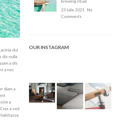
brewing ritual
23 iulie 2021
No
Comments
OUR INSTAGRAM
Lacinia dui
 dis nulla
quam a dis
nt a nec
er diam a
ent
estie a
 Cras a sed
 habitasse