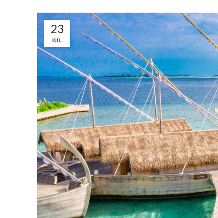
23
IUL.