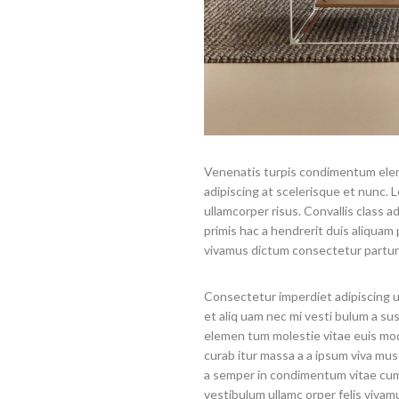
Venenatis turpis condimentum elem
adipiscing at scelerisque et nunc. L
ullamcorper risus. Convallis class a
primis hac a hendrerit duis aliquam
vivamus dictum consectetur parturi
Consectetur imperdiet adipiscing ul
et aliq uam nec mi vesti bulum a su
elemen tum molestie vitae euis mod 
curab itur massa a a ipsum viva mus
a semper in condimentum vitae cum 
vestibulum ullamc orper felis vivamu