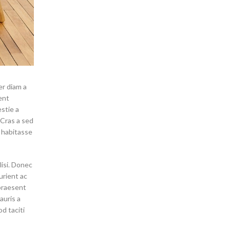
er diam a
ent
estie a
 Cras a sed
 habitasse
lisi. Donec
urient ac
 praesent
auris a
d taciti