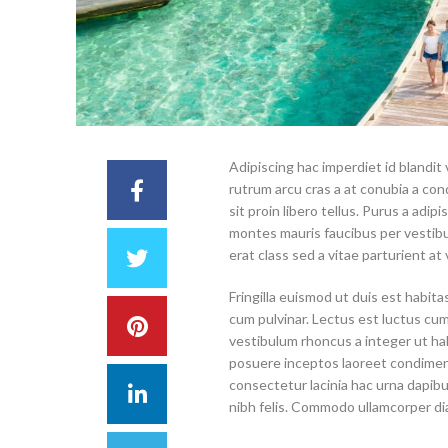
Adipiscing hac imperdiet id blandit v
rutrum arcu cras a at conubia a co
sit proin libero tellus.
Purus a adipis
montes mauris faucibus per vestibul
erat class sed a vitae parturient at 
Fringilla euismod ut duis est habit
cum pulvinar. Lectus est luctus c
vestibulum rhoncus a integer ut habi
posuere inceptos laoreet condimentu
consectetur lacinia hac urna dapib
nibh felis. Commodo ullamcorper d