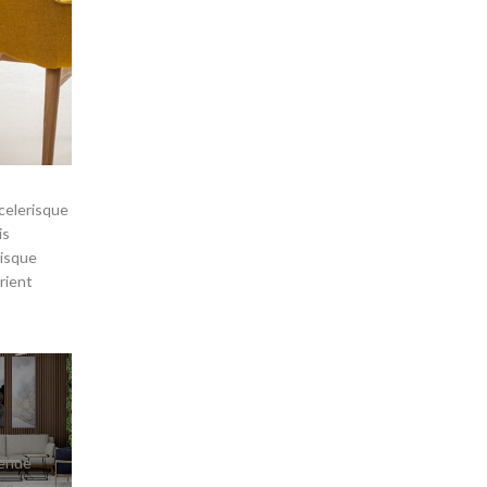
celerisque
is
risque
rient
venue
se,