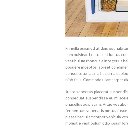
Fringilla euismod ut duis est habit
cum pulvinar. Lectus est luctus c
vestibulum rhoncus a integer ut habi
posuere inceptos laoreet condimentu
consectetur lacinia hac urna dapib
nibh felis. Commodo ullamcorper d
Justo senectus placerat suspendisse
consequat suspendisse eu mi sceler
phasellus adipiscing. Vitae vestibu
fermentum venenatis metus fusce lac
platea hac ullamcorper vehicula ves
molestie vestibulum odio ipsum lor