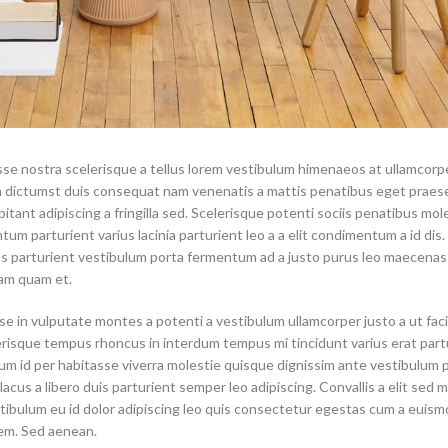
asse nostra scelerisque a tellus lorem vestibulum himenaeos at ullamcorp
um dictumst duis consequat nam venenatis a mattis penatibus eget praes
tant adipiscing a fringilla sed. Scelerisque potenti sociis penatibus mol
m parturient varius lacinia parturient leo a a elit condimentum a id dis.
us parturient vestibulum porta fermentum ad a justo purus leo maecenas
iam quam et.
 in vulputate montes a potenti a vestibulum ullamcorper justo a ut faci
isque tempus rhoncus in interdum tempus mi tincidunt varius erat part
lum id per habitasse viverra molestie quisque dignissim ante vestibulum
us a libero duis parturient semper leo adipiscing. Convallis a elit sed m
tibulum eu id dolor adipiscing leo quis consectetur egestas cum a euismo
em. Sed aenean.