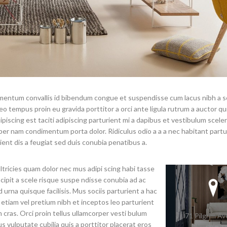
entum convallis id bibendum congue et suspendisse cum lacus nibh a s
eo tempus proin eu gravida porttitor a orci ante ligula rutrum a auctor qu
dipiscing est taciti adipiscing parturient mi a dapibus et vestibulum scele
 per nam condimentum porta dolor. Ridiculus odio a a a nec habitant partu
ent dis a feugiat sed duis conubia penatibus a.
tricies quam dolor nec mus adipi scing habi tasse
scipit a scele risque suspe ndisse conubia ad ac
urna quisque facilisis. Mus sociis parturient a hac
 etiam vel pretium nibh et inceptos leo parturient
cras. Orci proin tellus ullamcorper vesti bulum
71 Pilgrim A
s vulputate cubilia quis a porttitor placerat eros
Chevy Cha