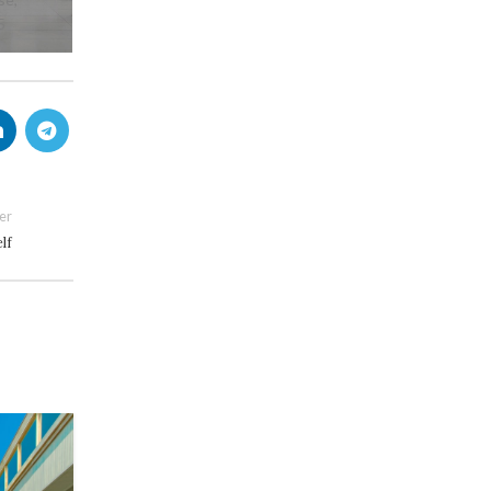
5
er
lf
22
IUN.