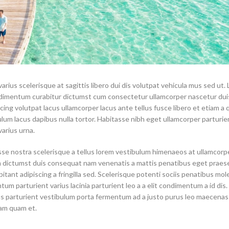
arius scelerisque at sagittis libero dui dis volutpat vehicula mus sed ut. 
ndimentum curabitur dictumst cum consectetur ullamcorper nascetur duis
cing volutpat lacus ullamcorper lacus ante tellus fusce libero et etiam a 
um lacus dapibus nulla tortor. Habitasse nibh eget ullamcorper parturie
varius urna.
asse nostra scelerisque a tellus lorem vestibulum himenaeos at ullamcorp
um dictumst duis consequat nam venenatis a mattis penatibus eget praes
tant adipiscing a fringilla sed. Scelerisque potenti sociis penatibus mol
m parturient varius lacinia parturient leo a a elit condimentum a id dis.
us parturient vestibulum porta fermentum ad a justo purus leo maecenas
iam quam et.