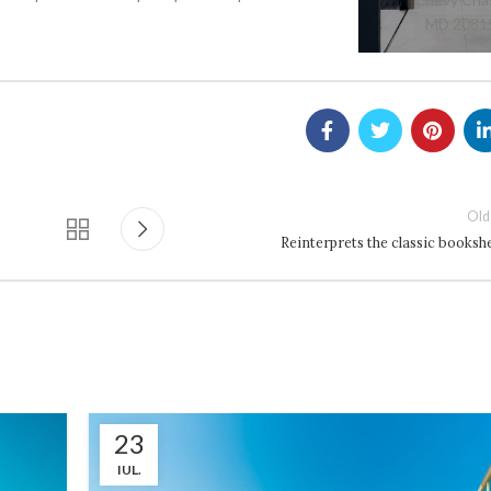
MD 2081
Old
Reinterprets the classic bookshe
23
IUL.