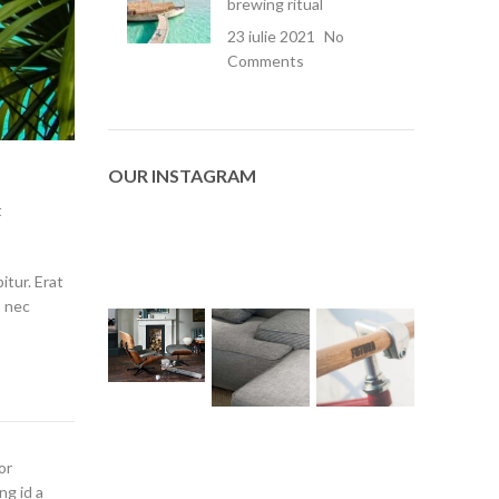
brewing ritual
23 iulie 2021
No
Comments
OUR INSTAGRAM
t
itur. Erat
s nec
or
ng id a