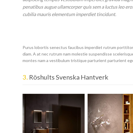
penatibus augue ullamcorper quis sem a luctus leo ero
cubilia mauris elementum imperdiet tincidunt.
Purus lobortis senectus faucibus imperdiet rutrum porttitor 
diam. A at nec rutrum nam molestie suspendisse scelerisque
montes nam a vestibulum tristique parturient parturient ege
3.
Röshults Svenska Hantverk