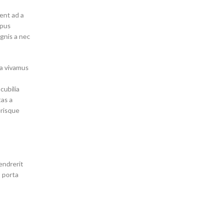
ient ad a
mpus
gnis a nec
a vivamus
cubilia
as a
erisque
endrerit
o porta