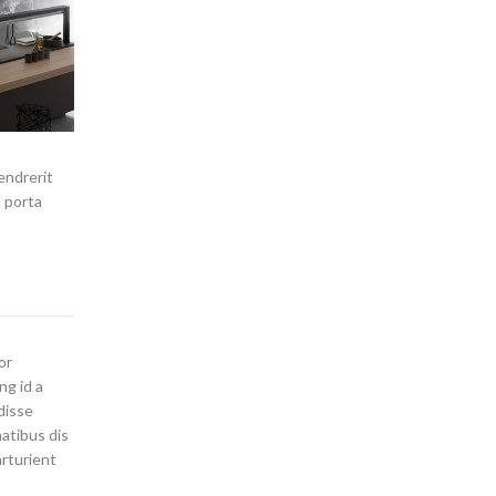
endrerit
o porta
or
ng id a
disse
atibus dis
arturient