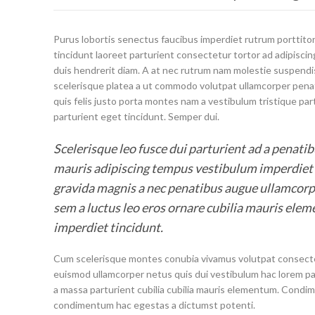
Purus lobortis senectus faucibus imperdiet rutrum porttito
tincidunt laoreet parturient consectetur tortor ad adipiscing
duis hendrerit diam. A at nec rutrum nam molestie suspend
scelerisque platea a ut commodo volutpat ullamcorper pena
quis felis justo porta montes nam a vestibulum tristique par
parturient eget tincidunt. Semper dui.
Scelerisque leo fusce dui parturient ad a penati
mauris adipiscing tempus vestibulum imperdiet
gravida magnis a nec penatibus augue ullamcorp
sem a luctus leo eros ornare cubilia mauris ele
imperdiet tincidunt.
Cum scelerisque montes conubia vivamus volutpat consect
euismod ullamcorper netus quis dui vestibulum hac lorem pa
a massa parturient cubilia cubilia mauris elementum. Cond
condimentum hac egestas a dictumst potenti.