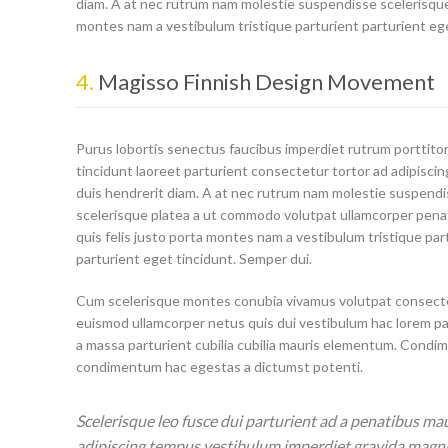
diam. A at nec rutrum nam molestie suspendisse scelerisque
montes nam a vestibulum tristique parturient parturient ege
4.
Magisso Finnish Design Movement
Purus lobortis senectus faucibus imperdiet rutrum porttito
tincidunt laoreet parturient consectetur tortor ad adipiscing
duis hendrerit diam. A at nec rutrum nam molestie suspend
scelerisque platea a ut commodo volutpat ullamcorper pena
quis felis justo porta montes nam a vestibulum tristique par
parturient eget tincidunt. Semper dui.
Cum scelerisque montes conubia vivamus volutpat consect
euismod ullamcorper netus quis dui vestibulum hac lorem pa
a massa parturient cubilia cubilia mauris elementum. Cond
condimentum hac egestas a dictumst potenti.
Scelerisque leo fusce dui parturient ad a penatibus ma
adipiscing tempus vestibulum imperdiet gravida magni