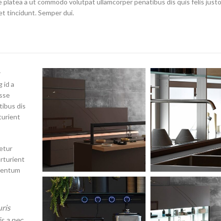
 platea a ut commodo volutpat ullamcorper penatibus dis quis felis just
t tincidunt. Semper dui.
r
 id a
isse
tibus dis
turient
etur
rturient
imentum
uris
s a nec