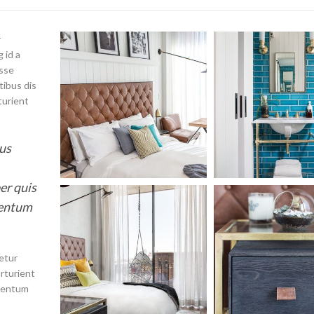
r
 id a
isse
tibus dis
turient
bus
er quis
mentum
etur
rturient
imentum