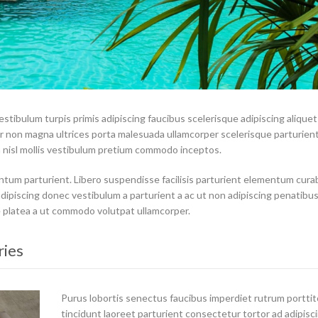
estibulum turpis primis adipiscing faucibus scelerisque adipiscing aliquet
por non magna ultrices porta malesuada ullamcorper scelerisque parturien
a nisl mollis vestibulum pretium commodo inceptos.
tum parturient. Libero suspendisse facilisis parturient elementum curab
 adipiscing donec vestibulum a parturient a ac ut non adipiscing penatibu
 platea a ut commodo volutpat ullamcorper.
ries
Purus lobortis senectus faucibus imperdiet rutrum porttit
tincidunt laoreet parturient consectetur tortor ad adipisci