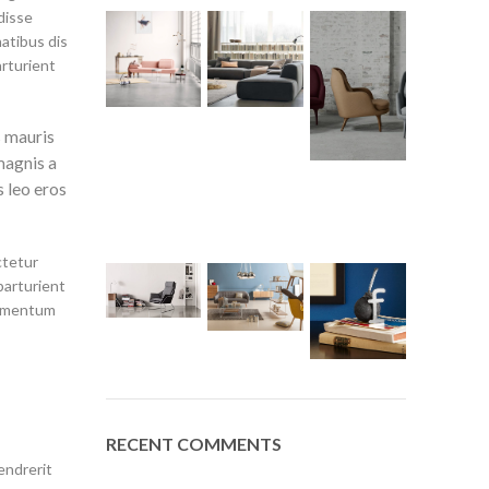
disse
atibus dis
arturient
s mauris
magnis a
s leo eros
ctetur
parturient
dimentum
RECENT COMMENTS
endrerit