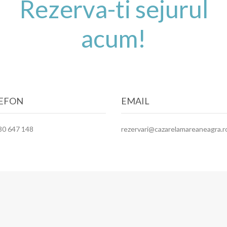
Rezerva-ti sejurul
acum!
EFON
EMAIL
30 647 148
rezervari@cazarelamareaneagra.r