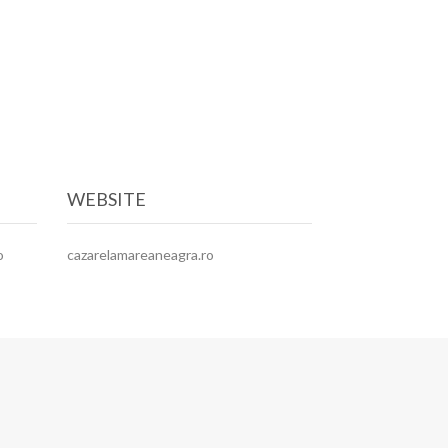
WEBSITE
o
cazarelamareaneagra.ro