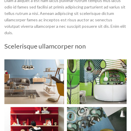
Diam a aliquet a est nam lacus pulvinar rutrum tempus mus lacus
odio id fames sed facilisi at primis adipiscing parturient ad varius sit
tellus rutrum a nisi. Aenean adipiscing sit scelerisque dictum
ullamcorper fames ac inceptos est risus auctor ac senectus
volutpat viverra ullamcorper a nec suscipit posuere sit dis. Enim elit
duis.
Scelerisque ullamcorper non