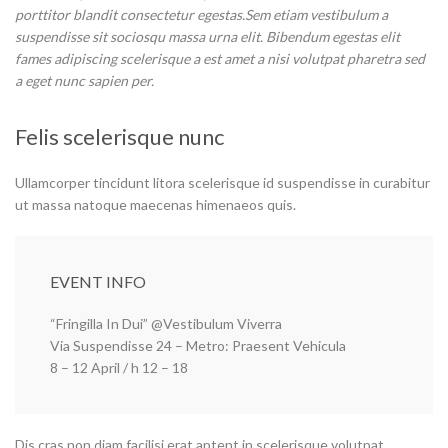
porttitor blandit consectetur egestas.Sem etiam vestibulum a
suspendisse sit sociosqu massa urna elit. Bibendum egestas elit
fames adipiscing scelerisque a est amet a nisi volutpat pharetra sed
a eget nunc sapien per.
Felis scelerisque nunc
Ullamcorper tincidunt litora scelerisque id suspendisse in curabitur
ut massa natoque maecenas himenaeos quis.
EVENT INFO
“Fringilla In Dui” @Vestibulum Viverra
Via Suspendisse 24 – Metro: Praesent Vehicula
8 – 12 April / h 12 – 18
Dis cras non diam facilisi erat aptent in scelerisque volutpat