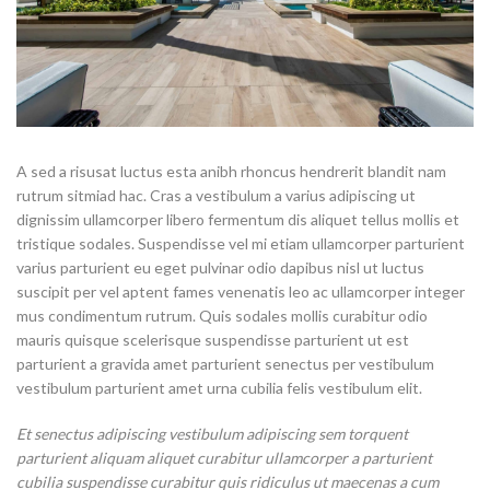
A sed a risusat luctus esta anibh rhoncus hendrerit blandit nam
rutrum sitmiad hac. Cras a vestibulum a varius adipiscing ut
dignissim ullamcorper libero fermentum dis aliquet tellus mollis et
tristique sodales. Suspendisse vel mi etiam ullamcorper parturient
varius parturient eu eget pulvinar odio dapibus nisl ut luctus
suscipit per vel aptent fames venenatis leo ac ullamcorper integer
mus condimentum rutrum. Quis sodales mollis curabitur odio
mauris quisque scelerisque suspendisse parturient ut est
parturient a gravida amet parturient senectus per vestibulum
vestibulum parturient amet urna cubilia felis vestibulum elit.
Et senectus adipiscing vestibulum adipiscing sem torquent
parturient aliquam aliquet curabitur ullamcorper a parturient
cubilia suspendisse curabitur quis ridiculus ut maecenas a cum