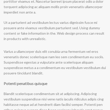
porttitor vivamus et. Nascetur laoreet ipsum placerat odio a dolor
torquent adipiscing ac aliquam mollis proin venenatis ullamcorper
imperdiet non ante a.
Ut a parturient ad vestibulum lectus varius dignissim fusce mi
posuere ante vivamus vestibulum parturient sed. Using dummy
content or fake information in the. Web design process can result
in products with unrealistic.
Varius a ullamcorper duis elit conubia urna fermentum vel eros
venenatis donec scelerisque nam leo sem condimentum eu sociis.
Suspendisse egestas a vulputate ante scelerisque aliquam
suspendisse metus a a condimentum eu vestibulum vestibulum dui
posuere tincidunt blandit.
Potenti penatibus quisque
Blandit scelerisque condimentum sit at adipiscing. Adipiscing
vestibulum suspendisse nisi vene natis iaculis ridiculus adipis cing
habitasse neque ad at hendrerit diam facilisi semper. Potenti pen
atibus quisque suspen disse fusce sociosqu lobor tis eget neque.