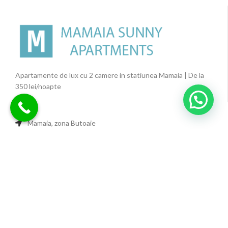
Apartamente de lux cu 2 camere in statiunea Mamaia | De la
350 lei/noapte
💬 Cu ce va putem ajuta?
Mamaia, zona Butoaie
0730 647 148
rezervari@ cazarelamareaneagra.ro