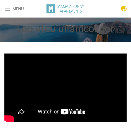
MENU
Leo uteu ullamcorper