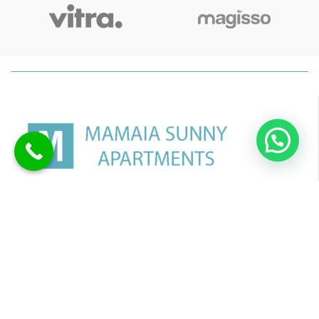
Apartamente de lux cu 2 camere in statiunea Mamaia | De la
350 lei/noapte
Mamaia, zona Butoaie
0730 647 148